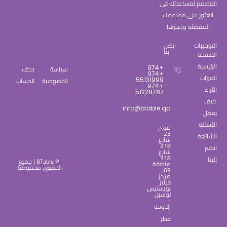
المصمم لمساعدتك في
العثور على مطاعمك
المفضلة وحجزها
التوجهات
اتصل
بنا
الصفحة
الرئيسية
سياسة
حذف
+974
+974
الميزات
الخصوصية
الحساب
55131999
+974
الآراء
51228787
كيف
info@btable.qa
يعمل
الأسئلة
مبنى
23
الشائعة
شارع
318
انضم
شارع
318
إلينا
© BTable | جميع
منطقة
الحقوق محفوظة.
69،
مركز
فيلار
بويسنيس
لوسيل
-
الدوحة
-
قطر