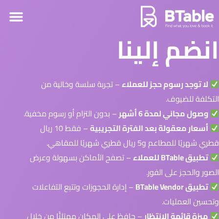
انضم إلينا
لا توجد رسوم حجز للعملاء
– تجربة سلسة وخالية من
التكلفة للضيوف.
وصول مجاني لمدة 6 أشهر
– بدون التزام أو رسوم مخفية.
أسعار معقولة بعد الفترة التجريبية
– فقط 10 ريال
قطري شهريًا للمطاعم و5 ريال قطري شهريًا للمقاهي.
تطبيق BTable للعملاء
– تصفح الأماكن بسهولة وعرض
الصور والحجز على الفور.
تطبيق BTable Vendor
– إدارة الحجوزات وتتبع التفاعلات
وتحسين العمليات.
ميزة قائمة الانتظار
– حافظ على المكان ممتلئًا من خلال